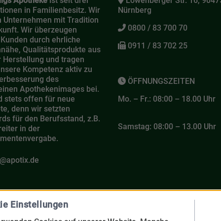
igs Apotheke
ist seit drei
Löwenberger Str. 16, 9047
ionen in Familienbesitz. Wir
Nürnberg
n Unternehmen mit Tradition
0800 / 83 700 70
kunft. Wir überzeugen
 Kunden durch ehrliche
0911 / 83 702 25
nähe, Qualitätsprodukte aus
 Herstellung und tragen
unsere Kompetenz aktiv zu
Verbesserung des
ÖFFNUNGSZEITEN
einen Apothekenimages bei.
d stets offen für neue
Mo. – Fr.: 08:00 – 18.00 Uhr
e, denn wir setzten
ds für den Berufsstand, z.B.
Samstag: 08:00 – 13.00 Uhr
reiter in der
mentenvergabe.
@apotix.de
otheke
ie Einstellungen