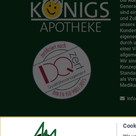
Die
Kön
Generat
sind ei
und Zu
unsere
Kunden
eigener
durch 
einer 
allgem
Wir sin
Konzept
Standar
als Vor
Medika
info
Königs Ap
Cook