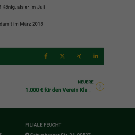
König, als er im Juli
r damit im März 2018
Teilen auf Facebook
Teilen auf X
Teilen auf Xing
Teilen auf Link
NEUERE
Titel für Beitrag
1.000 € für den Verein Klabautermann e.V.
FILIALE FEUCHT