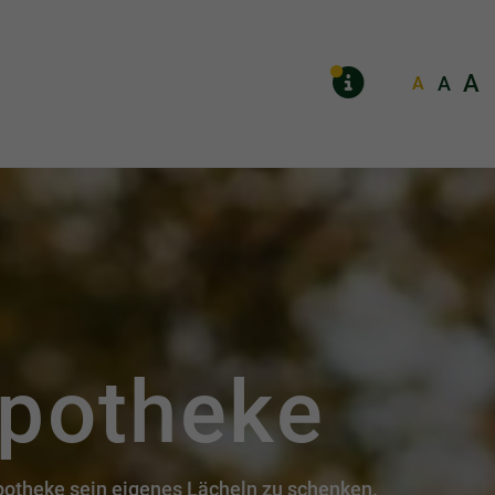
A
A
A
MELDUN
Apotheke
Apotheke sein eigenes Lächeln zu schenken.