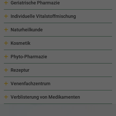
Antwort anzeigen
Geriatrische Pharmazie
Antwort anzeigen
Individuelle Vitalstoffmischung
Antwort anzeigen
Naturheilkunde
Antwort anzeigen
Kosmetik
Antwort anzeigen
Phyto-Pharmazie
Antwort anzeigen
Rezeptur
Antwort anzeigen
Venenfachzentrum
Antwort anzeigen
Verblisterung von Medikamenten