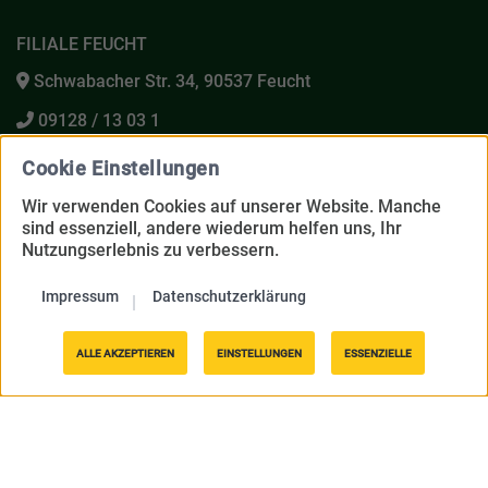
FILIALE FEUCHT
Schwabacher Str. 34, 90537 Feucht
09128 / 13 03 1
09128 / 12 86 1
Cookie Einstellungen
Wir verwenden Cookies auf unserer Website. Manche
sind essenziell, andere wiederum helfen uns, Ihr
ÖFFNUNGSZEITEN
Nutzungserlebnis zu verbessern.
Mo. – Fr.: 08:00 – 13:00 Uhr
Impressum
Datenschutz­erklärung
Mo.Di. Do. Fr.: 14:00 – 18:00 Uhr
Mittwoch Nachmittag geschlossen
ALLE AKZEPTIEREN
EINSTELLUNGEN
ESSENZIELLE
Samstag: 09:00 – 13:00 Uhr
Nach O