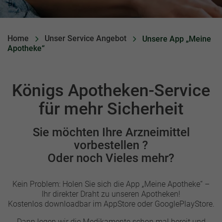
Home
Unser Service Angebot
Unsere App „Meine
Apotheke“
Königs Apotheken-Service
Einleitung
für mehr Sicherheit
Sie möchten Ihre Arzneimittel
vorbestellen ?
Oder noch Vieles mehr?
Kein Problem: Holen Sie sich die App „Meine Apotheke“ –
Ihr direkter Draht zu unseren Apotheken!
Kostenlos downloadbar im AppStore oder GooglePlayStore.
Dann legen wir die Medikamente schon mal bereit und